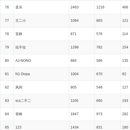
76
音乐
2463
1216
466
77
王二小
1084
683
121
78
安静
871
576
114
79
拉不拉
1298
782
154
80
AJ-NONO
884
586
135
81
N1-Dopa
1004
670
82
82
风间
805
548
127
83
scs二不二
1100
660
193
84
登峰
1847
973
282
85
123
1434
831
180