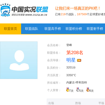
已有
218
个战队，
187569
个足球爱好者
联盟首页
联盟战队
联盟高手榜
联盟积分榜
联盟射手榜
实况足球联盟
登峰
会员名称：
第208名
联盟排名：
明星
会员等级：
3201分
队员积分：
月活跃度：
3350°C
内蒙古-呼和浩特
所在城市：
个人荣誉：
7次
5次
8次
出场
胜场
平场