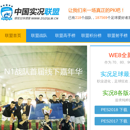
已有
218
个战队，
187569
个足球爱好者
联盟首页
联盟战队
联盟高手榜
联盟积分榜
联盟射手榜
实况足球联盟
WE8全
作为 70、80
实况足球最新
职业进化，足球狂欢
实况8各版
追求纯粹
PES2018 下载
PES2017 下载