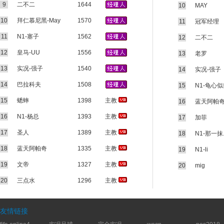
9
二不二
1644
10
MAY
10
拜仁慕尼黑-May
1570
11
冠军经理
11
N1-塞子
1562
12
二不二
12
皇马-UU
1556
13
老罗
13
实况-强子
1540
14
实况-强子
14
巴拉科夫
1508
15
N1-龟心
15
蟋蟀
1398
主教
16
蓝天阿帕
16
N1-杨总
1393
主教
17
加菲
17
圣人
1389
主教
18
N1-那一抹
18
蓝天阿帕奇
1335
主教
19
N1-li
19
文帝
1327
主教
20
mig
20
三点水
1296
主教
友情链接