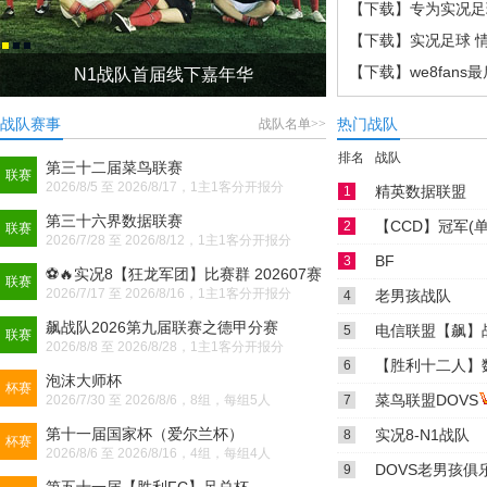
【下载】专为实况足
【下载】实况足球 情
【下载】we8fans
N1战队首届线下嘉年华
第一届网络大
【下载】实况足球8 
战队赛事
热门战队
战队名单>>
排名
战队
第三十二届菜鸟联赛
完全实况为大家提供wec
联赛
2026/8/5 至 2026/8/17，1主1客分开报分
精英数据联盟
1
第三十六界数据联赛
【CCD】冠军(
2
联赛
2026/7/28 至 2026/8/12，1主1客分开报分
BF
3
⚽🔥实况8【狂龙军团】比赛群 202607赛
联赛
2026/7/17 至 2026/8/16，1主1客分开报分
季冠军联赛
老男孩战队
4
飙战队2026第九届联赛之德甲分赛
电信联盟【飙】
5
联赛
2026/8/8 至 2026/8/28，1主1客分开报分
【胜利十二人】
6
泡沫大师杯
杯赛
菜鸟联盟DOVS
2026/7/30 至 2026/8/6，8组，每组5人
7
第十一届国家杯（爱尔兰杯）
实况8-N1战队
8
杯赛
2026/8/6 至 2026/8/16，4组，每组4人
DOVS老男孩俱
9