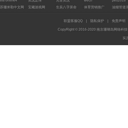
fifa online4
实况足球
完全实况
wecn
pes2018
苏珊米勒中文网
宝藏游戏网
生辰八字算命
体育营销推广
油烟管道
联盟客服QQ
|
隐私保护
|
免责声明
CopyRight © 2016-2020 南京珊瑚岛网络科技
实