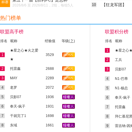
第五十一届【胜利FC】足总杯
杯赛
【狂龙军团】
10
2026/8/6 至 2026/8/11，2组，每组5人
最新最全的完全实况,wec
热门榜单
足球2018，速度
联盟高手榜
联盟积分榜
排名
昵称
经验值
等级
( ? )
排名
昵称
★星之心★火之爱
1
★星之心
1
3529
★
2
工兵
2
托雷鑫
2688
3
贝影07
3
MAY
2289
4
N1-巴蒂
4
老罗
2072
5
N1-杨总
5
贝影07
1936
6
奉天-疯子
6
奉天-疯子
1931
7
托雷鑫
7
干就完了1
1698
8
拜仁慕尼黑-
8
东域
1661
9
雷吉纳-因