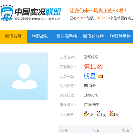
已有
218
个战队，
187569
个足球爱好者
联盟首页
联盟战队
联盟高手榜
联盟积分榜
联盟射手榜
实况足球联盟
冠军经理
会员名称：
第11名
联盟排名：
明星
会员等级：
9872分
队员积分：
月活跃度：
10988°C
广西-南宁
所在城市：
个人荣誉：
0次
1次
4次
出场
胜场
平场