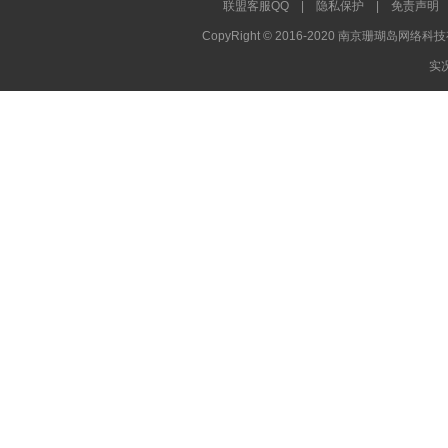
联盟客服QQ
|
隐私保护
|
免责声明
CopyRight © 2016-2020 南京珊瑚岛网络科技
实