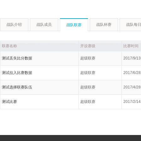
战队介绍
战队成员
战队杯赛
战队每
战队联赛
联赛名称
开设赛级
比赛时间
测试丢失比分数据
超级联赛
2017/9/13
测试拉入比赛数据
超级联赛
2017/6/28
测试选择联赛队伍
超级联赛
2017/4/28
测试比赛
超级联赛
2017/2/14