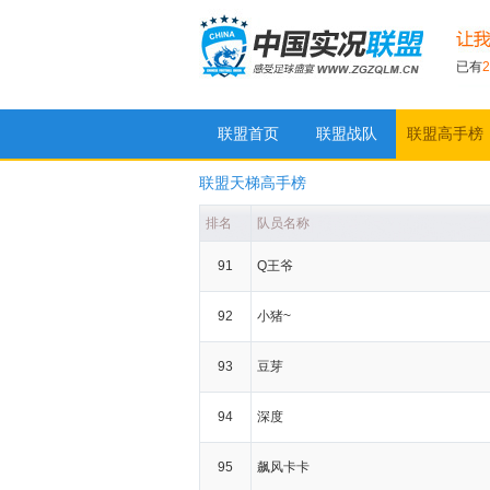
已有
2
联盟首页
联盟战队
联盟高手榜
实况足球联盟
联盟天梯高手榜
排名
队员名称
91
Q王爷
92
小猪~
93
豆芽
94
深度
95
飙风卡卡