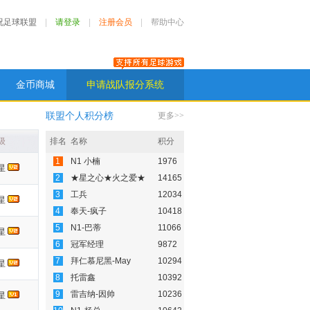
况足球联盟
|
请登录
|
注册会员
|
帮助中心
】
金币商城
申请战队报分系统
联盟个人积分榜
更多>>
级
排名
名称
积分
1
N1 小楠
1976
星
2
★星之心★火之爱★
14165
3
工兵
12034
星
4
奉天-疯子
10418
5
N1-巴蒂
11066
星
6
冠军经理
9872
7
拜仁慕尼黑-May
10294
星
8
托雷鑫
10392
9
雷吉纳-因帅
10236
星