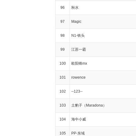
96
秋水
97
Magic
98
N1-铁头
99
江苏一霸
100
欧阳锋mx
101
rowence
102
--123--
103
土豹子（Maradona）
104
海中小威
105
PP-东域