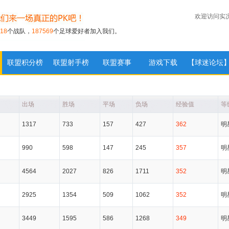
欢迎访问实
18
个战队，
187569
个足球爱好者加入我们。
联盟积分榜
联盟射手榜
联盟赛事
游戏下载
【球迷论坛
出场
胜场
平场
负场
经验值
等
1317
733
157
427
362
明
990
598
147
245
357
明
4564
2027
826
1711
352
明
2925
1354
509
1062
352
明
3449
1595
586
1268
349
明