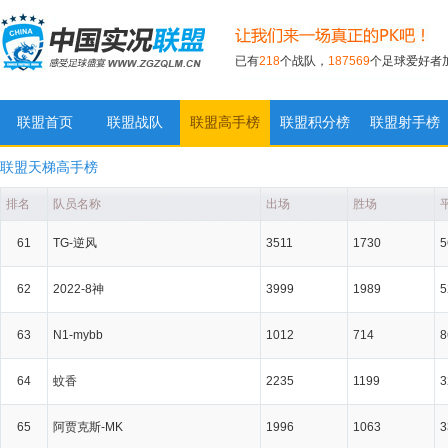
已有
218
个战队，
187569
个足球爱好者
联盟首页
联盟战队
联盟高手榜
联盟积分榜
联盟射手榜
实况足球联盟
联盟天梯高手榜
排名
队员名称
出场
胜场
61
TG-逆风
3511
1730
5
62
2022-8神
3999
1989
5
63
N1-mybb
1012
714
8
64
蚊香
2235
1199
3
65
阿贾克斯-MK
1996
1063
3