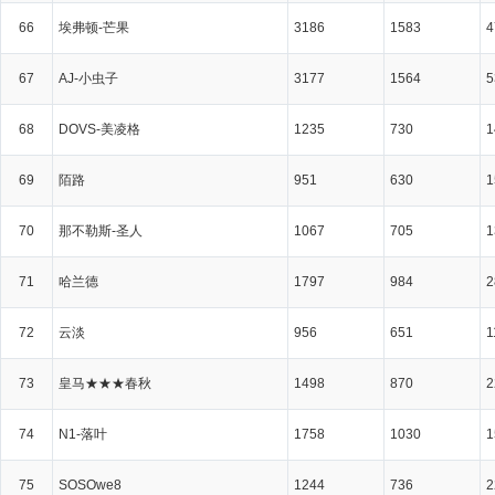
66
埃弗顿-芒果
3186
1583
4
67
AJ-小虫子
3177
1564
5
68
DOVS-美凌格
1235
730
1
69
陌路
951
630
1
70
那不勒斯-圣人
1067
705
1
71
哈兰德
1797
984
2
72
云淡
956
651
1
73
皇马★★★春秋
1498
870
2
74
N1-落叶
1758
1030
1
75
SOSOwe8
1244
736
2