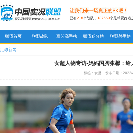
已有
218
个战队，
187569
个足球爱好者
联盟首页
联盟战队
联盟高手榜
联盟积分榜
联盟射手榜
实况足球联盟
足球新闻
女超人物专访-妈妈国脚张馨：给
标签：女足 发布日期：2022/4