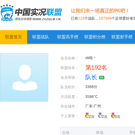
已有
218
个战队，
187569
个足球爱好者
联盟首页
联盟战队
联盟高手榜
联盟积分榜
联盟射手榜
实况足球联盟
ok啦丶
会员名称：
第192名
联盟排名：
队长
会员等级：
3368分
队员积分：
月活跃度：
3598°C
广东-广州
所在城市：
个人荣誉：
2次
2次
5次
出场
胜场
平