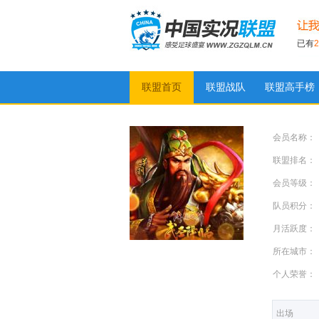
已有
2
联盟首页
联盟战队
联盟高手榜
实况足球联盟
会员名称：
联盟排名：
会员等级：
队员积分：
月活跃度：
所在城市：
个人荣誉：
出场