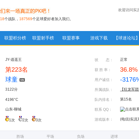
欢迎访问实
18
个战队，
187569
个足球爱好者加入我们。
联盟积分榜
联盟射手榜
联盟赛事
游戏下载
【球迷论坛
JY-逍遥王
正常
状 态：
第223名
36.8%
获 胜 率：
球童
-3176
用户诚信：
3122分
【狂龙军团
所属战队：
第15名
4196°C
队内排名：
山东-聊城
联系 QQ：
(电信)实况
游戏版本：
1次
2次
3次
胜场
平场
负场
进球