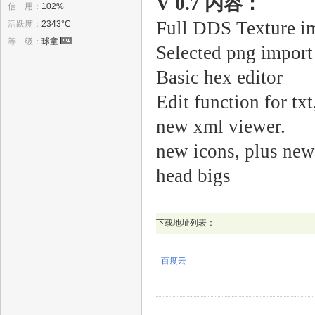
V 0.7 内容：
信 用：
102%
Full DDS Texture imp
活跃度：
2343°C
等 级：
球童
Selected png import 
Basic hex editor
Edit function for txt
new xml viewer.
new icons, plus new
head bigs
下载地址列表：
百度云