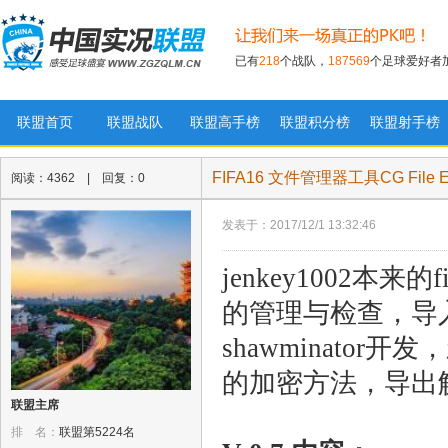
已有
218
个战队，
187569
个足球爱好者
联盟首页
联盟战队
联盟高手榜
联盟积分榜
联盟射手榜
实况足球联盟
FIFA16 文件管理器工具CG File Exp
阅读：4362 | 回复：0
发表于：2017/12/1 13:32:46
jenkey1002本来的
的管理与检查，导入导出
shawminator开发
的加密方法，导出
联盟主席
排 名：
联盟第5224名